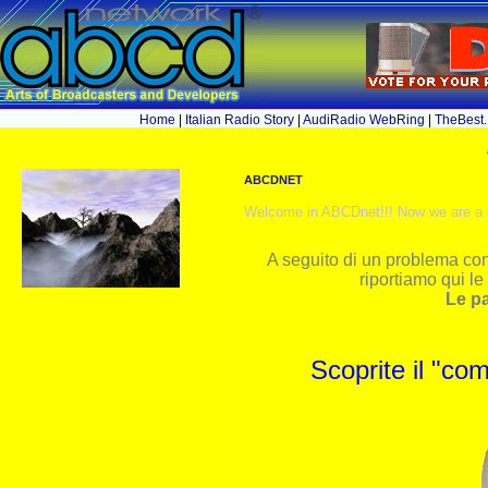
Home
|
Italian Radio Story
|
AudiRadio WebRing
|
TheBest.
abcdnet
Welcome in ABCDnet!!! Now we are a p
A seguito di un problema con
riportiamo qui le
Le pa
Scoprite il "co